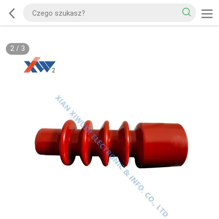
2
/
3