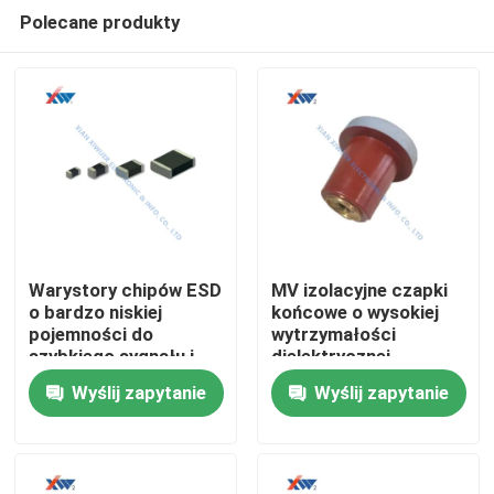
Polecane produkty
Warystory chipów ESD
MV izolacyjne czapki
o bardzo niskiej
końcowe o wysokiej
pojemności do
wytrzymałości
Dom
szybkiego sygnału i
dielektrycznej,
ochrony obwodów
odporne na
Wyślij zapytanie
Wyślij zapytanie
samochodowych
promieniowanie UV i
Produkty
odporne na wilgoć dla
przedziałów
przełączników i kabli
Pokaz VR