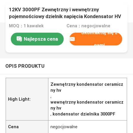
12KV 3000PF Zewnętrzny i wewnętrzny
pojemnościowy dzielnik napięcia Kondensator HV
do pomiaru wysokiego napięcia AC
MOQ：1 kawałek
Cena：negocjowalne
Skontaktuj się z
Najlepsza cena
nami
OPIS PRODUKTU
Zewnętrzny kondensator ceramicz
ny hv
,
High Light:
wewnętrzny kondensator ceramicz
ny hv
,
kondensator dzielnika 3000PF
Cena
negocjowalne