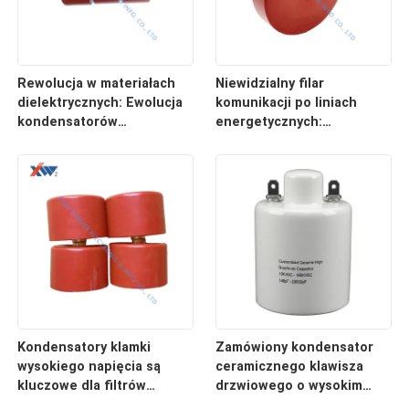
Rewolucja w materiałach
Niewidzialny filar
dielektrycznych: Ewolucja
komunikacji po liniach
kondensatorów
energetycznych:
wysokonapięciowych od
Redefiniowanie
podstawowej izolacji do
architektury systemu
inteligentnej reakcji
sprzęgania wysokiego
napięcia
Kondensatory klamki
Zamówiony kondensator
wysokiego napięcia są
ceramicznego klawisza
kluczowe dla filtrów
drzwiowego o wysokim
sprzęgających PLC.
napięciu 10KVDC-150KVDC