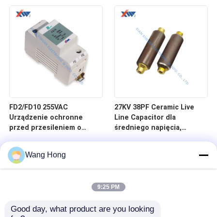
140pF-20000pF z
dokładnością 10%
pojemności
FD2/FD10 255VAC
27KV 38PF Ceramic Live
Urządzenie ochronne
Line Capacitor dla
przed przesileniem o
średniego napięcia,
napięciu nominalnym 20kA
wskazujący na żywą linię i
i maksymalnym prądzie
pojemnościowe
Wang Hong
napędowym 40kA do
rozdzielacze napięcia
ochrony przed N-PE
9:25 PM
Good day, what product are you looking 