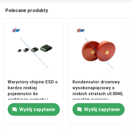
Polecane produkty
O nas
Wycieczka po fabryce
Kontrola jakości
Skontaktuj się z nami
Warystory chipów ESD o
Kondensator drzwiowy
bardzo niskiej
wysokonapięciowy o
Poprosić o wycenę
pojemności do
niskich stratach ≤0.0040,
szybkiego sygnału i
wysokim napięciu
ochrony obwodów
przebicia 1.5Ur● 1min i
Wyślij zapytanie
Wyślij zapytanie
Kondensator ceramiczny wysokiego napięcia
samochodowych
wysokiej rezystancji
izolacji ≧1.0×105MΩ
Kondensatory klamek wysokiego napięcia